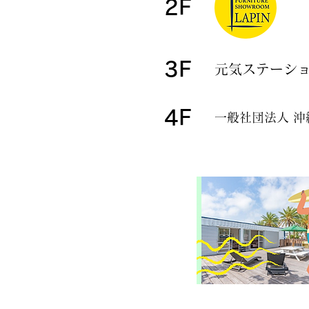
2F
3F
元気ステーシ
4F
一般社団法人 