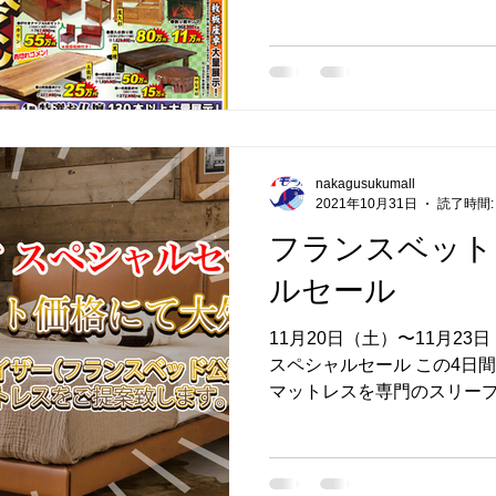
nakagusukumall
2021年10月31日
読了時間:
フランスベット
ルセール
11月20日（土）〜11月2
スペシャルセール この4日
マットレスを専門のスリー
ット公認）がご提案いたしま
トレット価格で大放出！！...