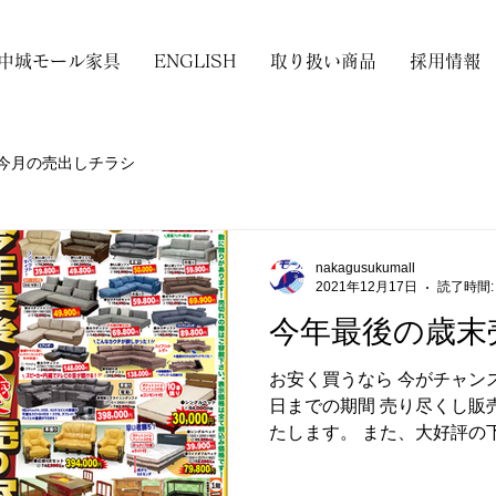
中城モール家具
ENGLISH
取り扱い商品
採用情報
今月の売出しチラシ
nakagusukumall
2021年12月17日
読了時間:
今年最後の歳末
お安く買うなら 今がチャンスです。 12月
日までの期間 売り尽くし販
たします。 また、大好評の
す。 今年最後の売り尽くし