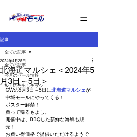
記事
全ての記事
2024年4月28日
全ての記事
北海道マルシェ＜2024年5
今月のセール情報
月3日～5日＞
今月の売出しチラシ
GWの5月3日～5日に
北海道マルシェ
が
中城モールにやってくる！
ポスター解禁！
買って帰るもよし。
開催中は、BBQした新鮮な海鮮も販
売！
お買い得価格で提供いただけるようで