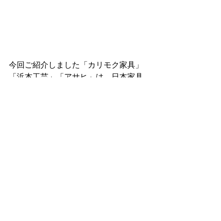
今回ご紹介しました「カリモク家具」
「浜本工芸」「アサヒ」は、日本家具
産業振興会が認定する、国産家具認定
事業者であり「安全、安心、環境」に
配慮した国産家具を生産するメーカー
です。
国産家具フェアではその他ベッド等寝
室家具もご用意しております。
素敵な家具を見つけ、新しいライフス
タイルを楽しみましょう！
また同時開催の「キッチン・バスフェ
ア」もチェックしてください♪