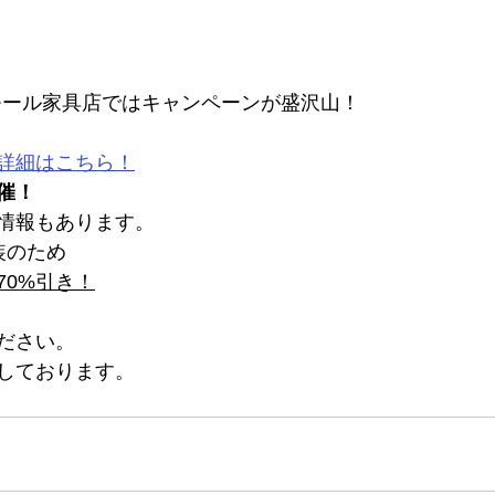
城モール家具店ではキャンペーンが盛沢山！
詳細はこちら！
催！
情報もあります。
装のため
70%引き！
ださい。
しております。