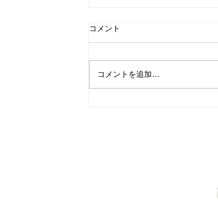
コメント
コメントを追加…
最新チラシ 2026年7月17日
～
〒901-2401 沖縄県中頭郡中城村
1963 Kuba, Nakagusuku, Okinaw
営業時間 10時から19時ま
お問合せ 098-895-7222