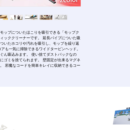
銀行振込：ご注文確
返品・交換について
返品条件：お客様の
ん。
返品送料： 不良品
モップについたほこりを吸引できる「モップク
不良品： 万一不良
ィッククリーナーです。 延長パイプについた吸
ついたホコリや汚れを吸引し、モップを繰り返
況を確認のうえ、新
ロアも一気に掃除できるワイドタービンヘッド。
だきます。 商品到着
ぐん吸込みます。 使い捨てダストパックなの
連絡ください。それ
にゴミを捨てられます。 壁固定が出来るマグネ
受けできなくなりま
。 邪魔なコードを簡単キレイに収納できるコー
発送について
※ 沖縄本島以外の
在庫品は注文日より3
注商品は発送時期を
字久場1963
a, Japan 901-2401
で
©️nakagusuku-mall 2022 . All Rights Reserved.