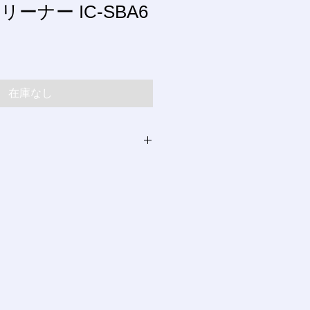
ーナー IC-SBA6
在庫なし
24時間受け付けております。
ルの対応は、水・木曜日以外になり
トカード払、コンビニ払を用意して
にあわせて、各種ご利用ください。