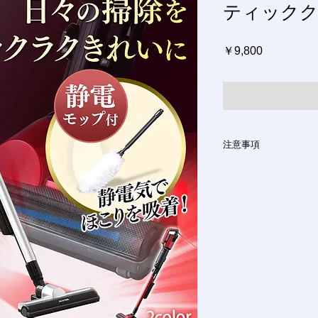
ティッククリ
価
￥9,800
格
注意事項
ご注文方法
インターネットにて
ご注文やご質問メー
ます。
お支払い方法
銀行振込、クレジッ
ございます。ご希望