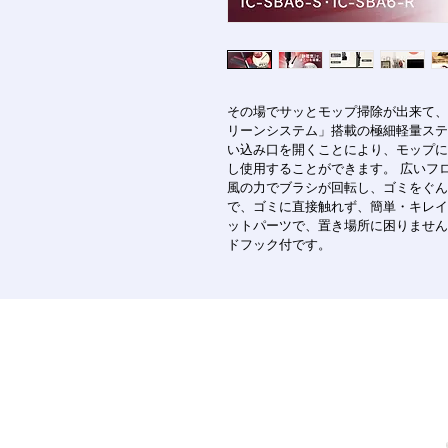
その場でサッとモップ掃除が出来て、
リーンシステム」搭載の極細軽量ステ
い込み口を開くことにより、モップに
し使用することができます。 広いフ
風の力でブラシが回転し、ゴミをぐん
で、ゴミに直接触れず、簡単・キレイ
ットパーツで、置き場所に困りません
ドフック付です。
〒901-2401 沖縄県中頭郡中城村
1963 Kuba, Nakagusuku, Okinaw
営業時間 10時から19時ま
お問合せ 098-895-7222