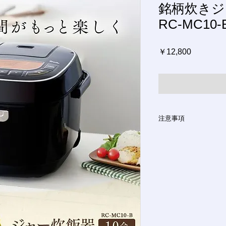
銘柄炊きジ
RC-MC10-
価
￥12,800
格
注意事項
ご注文方法
インターネットにて
ご注文やご質問メー
ます。
お支払い方法
銀行振込、クレジッ
ございます。ご希望