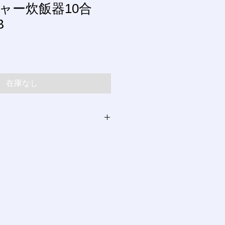
ャー炊飯器10合
B
在庫なし
24時間受け付けております。
ルの対応は、水・木曜日以外になり
トカード払、コンビニ払を用意して
にあわせて、各種ご利用ください。