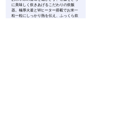
に美味しく炊きあげるこだわりの炊飯
器。極厚火釜とWヒーター搭載でお米一
粒一粒にしっかり熱を伝え、ふっくら炊
き上げます。かたさ（やわらかめ・ふつ
う・かため）、食感（もっちり・ふつ
う・しゃっきり）を自由に掛け合わせて
9通りの炊き分けが可能。こだわりの40
銘柄炊き分け。銘柄ごとの粒の大きさや
水分値に合わせて火力や加熱時間を自動
で調整し、美味しく炊き上げます。6種
のヘルシーメニュー（低糖質・おかゆ・
雑穀米・おこわ・玄米・麦飯）搭載で、
健康をサポート。
〒901-2401 沖縄県中頭郡中城村字久場1963
1963 Kuba, Nakagusuku, Okinawa, Japan 901-2401
営業時間 10時から19時まで
お問合せ
098-895-7222
©️nakagusuku-mall 2022 . All Rights Reserved.