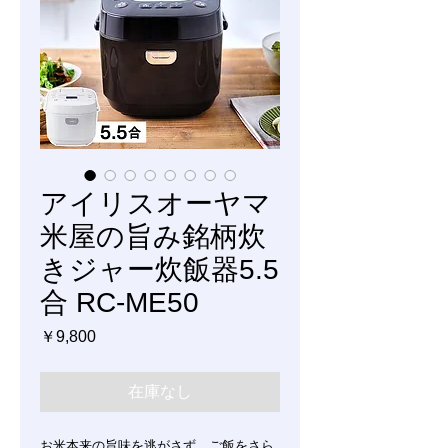
アイリスオーヤマ
米屋の旨み銘柄炊
きジャー炊飯器5.5
合 RC-ME50
価
￥9,800
格
在庫なし
お米本来の旨味を逃がさず、ご飯をさら