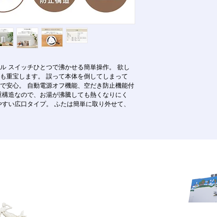
銀行振込：ご注文確
返品・交換について
返品条件：お客様の
ん。
返品送料： 不良品
不良品： 万一不良
ル スイッチひとつで沸かせる簡単操作。 欲し
況を確認のうえ、新
も重宝します。 誤って本体を倒してしまって
だきます。 商品到着
で安心。 自動電源オフ機能、空だき防止機能付
連絡ください。それ
重構造なので、お湯が沸騰しても熱くなりにく
受けできなくなりま
やすい広口タイプ。 ふたは簡単に取り外せて、
発送について
※ 沖縄本島以外の
在庫品は注文日より3
注商品は発送時期を
字久場1963
a, Japan 901-2401
で
©️nakagusuku-mall 2022 . All Rights Reserved.