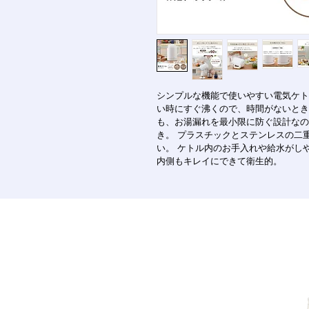
シンプルな機能で使いやすい電気ケト
い時にすぐ沸くので、時間がないとき
も、お湯漏れを最小限に防ぐ設計なの
き。 プラスチックとステンレスの二
い。 ケトル内のお手入れや給水がし
内側もキレイにできて衛生的。
〒901-2401 沖縄県中頭郡中城村
1963 Kuba, Nakagusuku, Okinaw
営業時間 10時から19時ま
お問合せ 098-895-7222