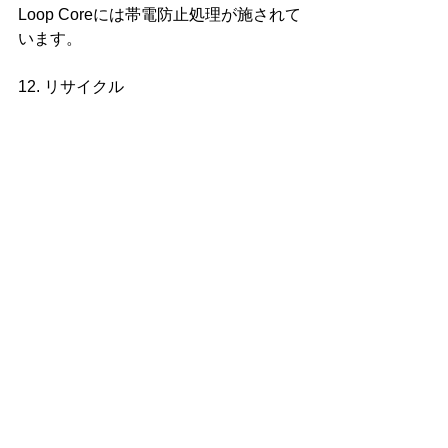
Loop Coreには帯電防止処理が施されて
います。
12. リサイクル
・コアの樹脂は循環型社会に適応でき
る素材であり、リサイクルが可能で
す。燃えないゴミとしても排出できま
す。
Air Loopマットレスは、寝心地の良さと
環境への配慮が調和した、新しい基準
をみなさんに提供します。
https://youtu.be/VZISbasXtE8?
feature=shared