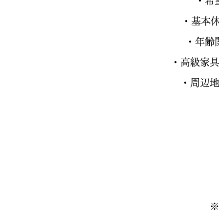
・希
・基本
・年齢
・高級家
・周辺
※