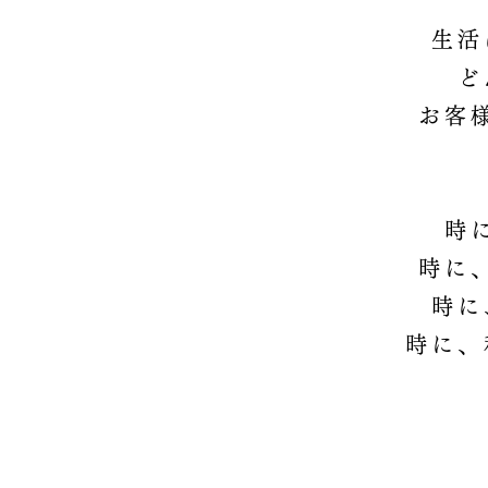
生活
ど
お客
時
時に
時に
時に、