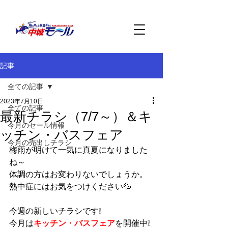
記事
全ての記事
2023年7月10日
全ての記事
最新チラシ（7/7～）＆キ
今月のセール情報
ッチン・バスフェア
今月の売出しチラシ
梅雨が明けて一気に真夏になりました
ね～
体調の方はお変わりないでしょうか。
熱中症にはお気をつけください💦
今週の新しいチラシです❕
今月は
キッチン・バスフェア
を開催中❕