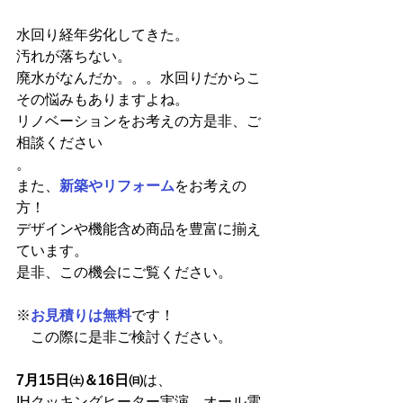
水回り経年劣化してきた。
汚れが落ちない。
廃水がなんだか。。。水回りだからこ
その悩みもありますよね。
リノベーションをお考えの方是非、ご
相談ください
。
また、
新築やリフォーム
をお考えの
方！
デザインや機能含め商品を豊富に揃え
ています。
是非、この機会にご覧ください。
※
お見積りは無料
です！
　この際に是非ご検討ください。
7月15日㈯＆16日㈰
は、
IHクッキングヒーター実演、オール電