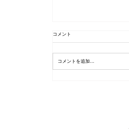
コメント
コメントを追加…
最新チラシ 2026年7月17日
～
〒901-2401 沖縄県中頭郡中城村
1963 Kuba, Nakagusuku, Okinaw
営業時間 10時から19時ま
お問合せ 098-895-7222