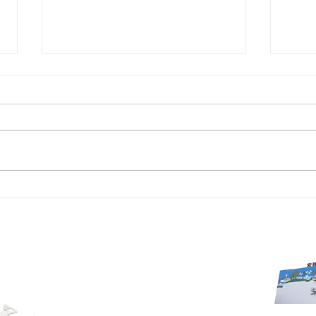
最新
最新チラシ 2026年7月3日～
字久場1963
a, Japan 901-2401
で
©️nakagusuku-mall 2022 . All Rights Reserved.