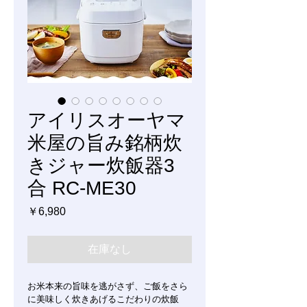
アイリスオーヤマ
米屋の旨み銘柄炊
きジャー炊飯器3
合 RC-ME30
価
￥6,980
格
在庫なし
お米本来の旨味を逃がさず、ご飯をさら
に美味しく炊きあげるこだわりの炊飯