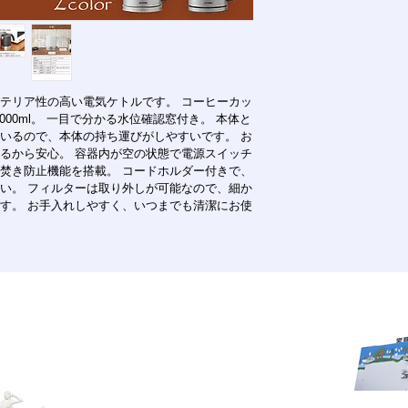
銀行振込：ご注文確
返品・交換について
返品条件：お客様の
ん。
返品送料： 不良品
テリア性の高い電気ケトルです。 コーヒーカッ
不良品： 万一不良
量1000ml。 一目で分かる水位確認窓付き。 本体と
いるので、本体の持ち運びがしやすいです。 お
況を確認のうえ、新
るから安心。 容器内が空の状態で電源スイッチ
だきます。 商品到着
焚き防止機能を搭載。 コードホルダー付きで、
連絡ください。それ
い。 フィルターは取り外しが可能なので、細か
受けできなくなりま
す。 お手入れしやすく、いつまでも清潔にお使
発送について
※ 沖縄本島以外の
在庫品は注文日より3
注商品は発送時期を
字久場1963
a, Japan 901-2401
で
©️nakagusuku-mall 2022 . All Rights Reserved.