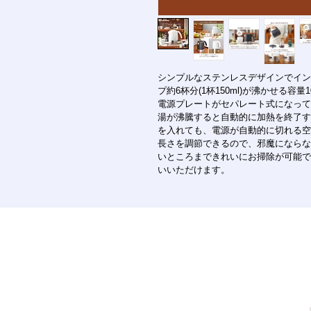
シンプルなステンレスデザインでイン
プ約6杯分(1杯150ml)が沸かせる容
電源プレートがセパレート式になって
湯が沸騰すると自動的に加熱を終了す
を入れても、電源が自動的に切れる空
長さを調節できるので、邪魔にならな
いところまできれいにお掃除が可能で
いいただけます。
〒901-2401 沖縄県中頭郡中城村
1963 Kuba, Nakagusuku, Okinaw
営業時間 10時から19時ま
お問合せ 098-895-7222