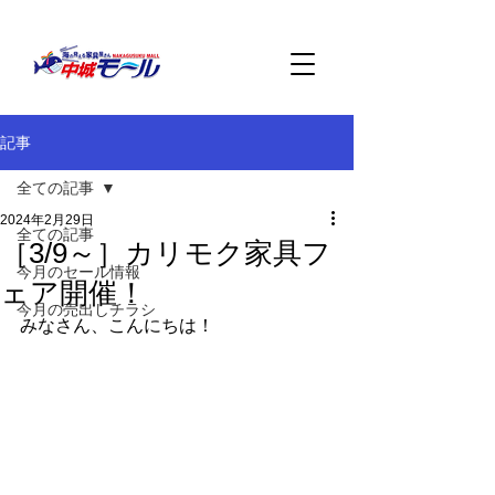
記事
全ての記事
2024年2月29日
全ての記事
［3/9～］カリモク家具フ
今月のセール情報
ェア開催！
今月の売出しチラシ
みなさん、こんにちは！